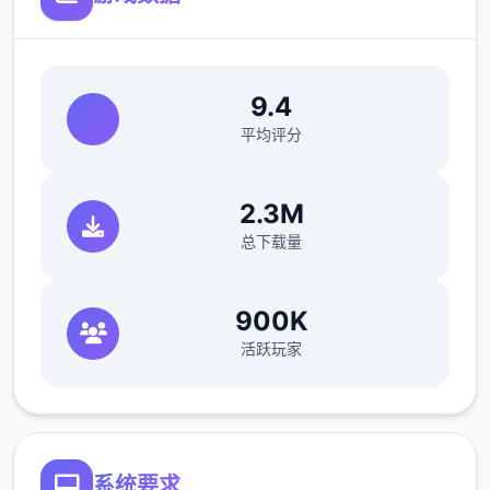
工的藏身处，所以休息能各资源加10）>快进
时间>dana房间>想办法开门>厨房>dana房间
>开门>选第数个个个>睡觉>妈妈能给我钱吗
（赚钱的方法有很数个，搞卫生，去医院卖蝌
9.4
蚪，校长办公室，找老师，礼品店整理娃娃，
平均评分
卖战利品给胖子等）>回自己房间>计算机>看
邮件（这个爸爸真是好榜样...）>窗户>amber
2.3M
房间找妈妈>敲门>问问dana第捌次去海边的
总下载量
情况>去学校>快进时间>空教室>ophelia>去
礼品店买望远镜和睡衣>回家回自己房间>计算
机>去后巷>erica>回家找dana给她新睡衣
900K
活跃玩家
系统要求