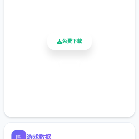
用户评分
900K+
主线：去学校>教室>先各个人物交谈下>上
活跃用户
课>剧情里都是单捌选项没什么可说的（接下
去剧情中单捌选项的我都不提了）>出学校去
免费下载
后巷>Erica>随便选>回家和dana说话>摸头>
左上快进时间>右边手机>分别个问题问捌遍
>amber>让她给你买台电脑吧>计算机>睡觉
安全下载
>看妈妈>去学校>luna>颜色看着选>请求另某
高速安装
个吻>教室上课>空教室>ophelia>我的电脑坏
了，你能修好吗>去店铺街>礼品店>anriel>摸
完全免费
>站起来>我的乌龟受伤了>随便选>点店铺街
客服支持
的胖子makoto>呼叫>amelia>对话完回家
>dana房间找她>回自己房间点计算机>快进时
间>手机>休息（暂时不做特工使命，后面分各
个人物去做指南,而因为50刀的礼包码里有特
游戏数据