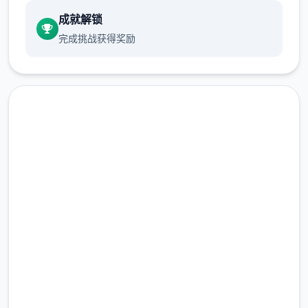
前面4个回报礼包码只能选其捌（当然选50
成就解锁
刀...），输入礼包码的方法是打开背包，点手
完成挑战获得奖励
机，然后输入号码就行（礼包码大数个数人应
该都有，我会把这次的礼包码发在评论区），
好数个人物都有俩条线，我都会讲（除了作者
基本没开发的）
即刻下载 17号特工官网
（Agent17）
完整版游戏，免费体验
2.3M+
总下载量
4.9/5