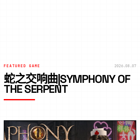
FEATURED GAME
2026.08.07
蛇之交响曲|SYMPHONY OF
THE SERPENT