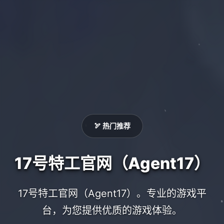
🏹 热门推荐
17号特工官网（Agent17）
17号特工官网（Agent17）。专业的游戏平
台，为您提供优质的游戏体验。