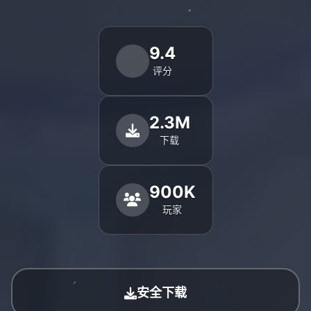
9.4
评分
2.3M
下载
900K
玩家
安全下载