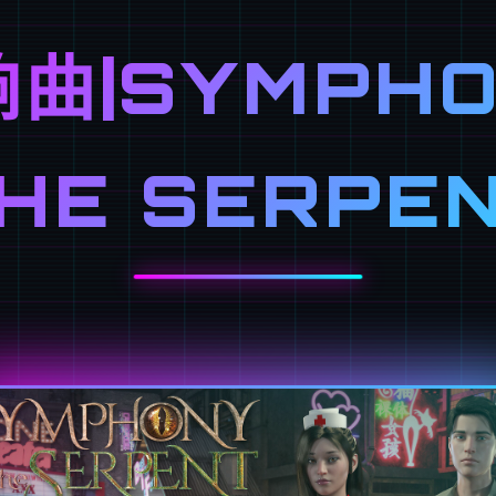
曲|SYMPHO
HE SERPE