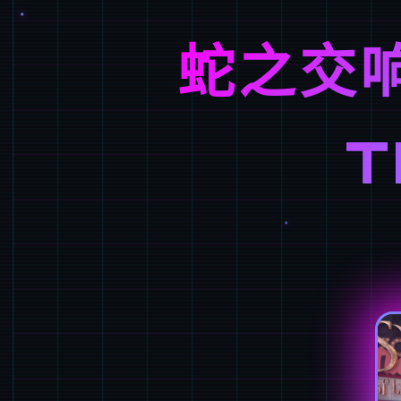
蛇之交响
T