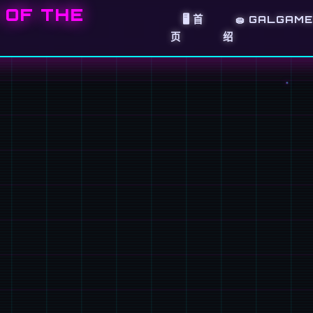
OF THE
🖥️ 首
🧽 GALGAM
页
绍