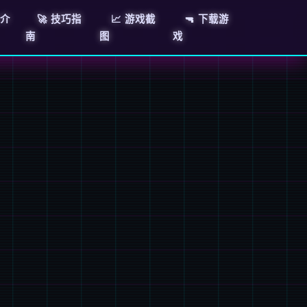
E介
🚀 技巧指
📈 游戏截
🔫 下载游
南
图
戏