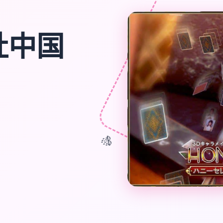
|i社中国
🎊