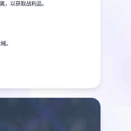
撤离，以获取战利品。
枪械。