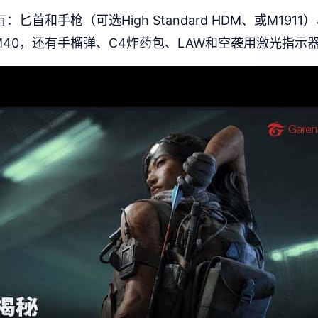
首和手枪（可选High Standard HDM、或M191
）、M40，还有手榴弹、C4炸药包、LAW和空袭用激光指示