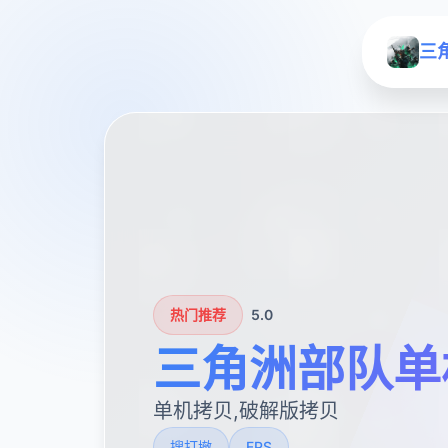
三
热门推荐
5.0
三角洲部队单
单机拷贝,破解版拷贝
搜打撤
FPS