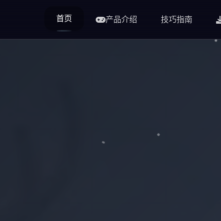
首页
产品介绍
技巧指南