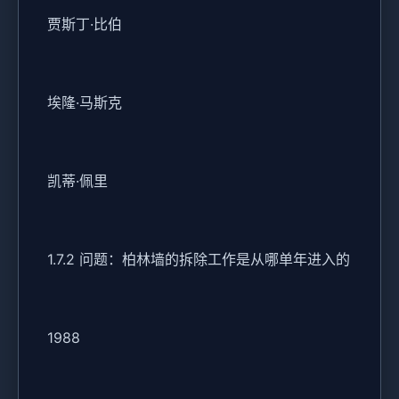
贾斯丁·比伯
埃隆·马斯克
凯蒂·佩里
1.7.2 问题：柏林墙的拆除工作是从哪单年进入的
1988