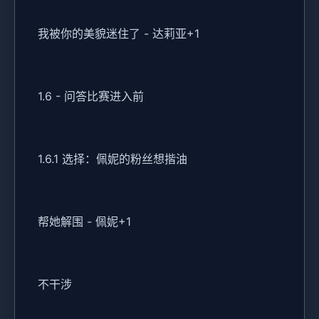
我被你的美貌迷住了 - 达莉亚+1
1.6 - 问答比赛进入前
1.6.1 选择：佩妮的粉丝想揩油
帮她解围 - 佩妮+1
不干涉