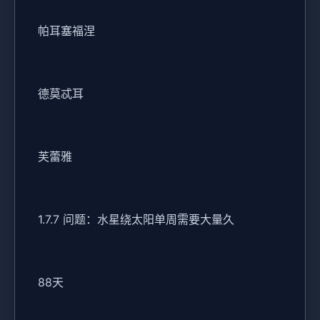
帕耳塞福涅
德莫忒耳
芙蕾雅
1.7.7 问题：水星绕太阳单周需要大量久
88天