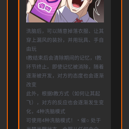
洗脑后，可以随意掉落衣服、让其
穿上漏风的装扮，并用玩具、手自
由玩
t教结束后会清除期间的记忆，t教
环节终止。即使记忆被消除，随着
逐渐被开发，对方的态度也会逐渐
改变
此外，根据t教方式（如何让其起
飞），对方的反应也会逐渐发生变
化，4种洗脑模式
可使用4种洗脑模式！・催○ 处于