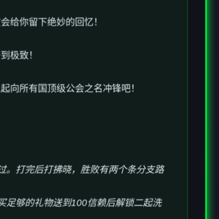
定会给你留下绝妙的回忆！
奋到极致！
二起向所有国顶级公会之名冲锋吧！
打过。打完后打拂晓，胜败有两个条分支路
买足够的礼物送到100信赖后解锁二起洗