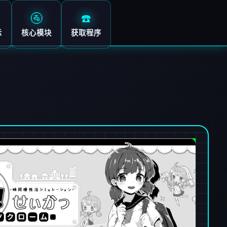
🚰
☎️
示
核心模块
获取程序