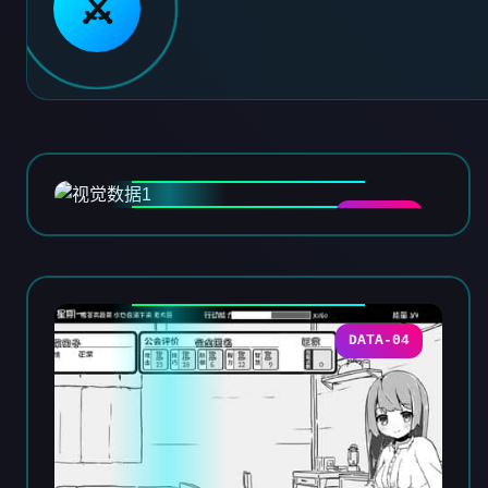
⚔️
DATA-01
DATA-04