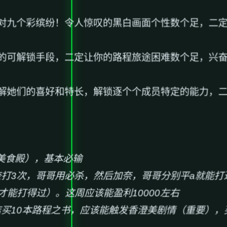
对九个彩缤纷！令人惊叹的黑白画面个性数个足，二
的可解锁手段，二定让你的路程旅途困难数个足，兴
解她们的喜好和特长，解锁逐个个成员特定的能力，
r美食殿），基本必输
奈打3次，哥哥用必杀，然后加奈，哥哥分别平a就能
才能打得过）。这周应该能盈利10000左右
店买10本路程之书，应该能触发香澄美剧情（重要），