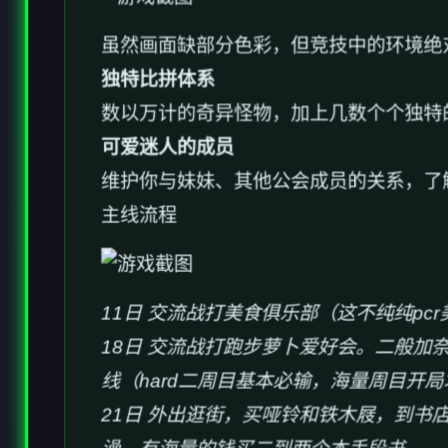
虽然画面缺部分色彩，但竞技中的环境绝
独特比拼体系
数以万计的奇异怪物，加上几数个个独特
可爱迷人的成员
维护你与妹妹、其他公会成员的关系，了
主线流程
11日 交流战打美食俱乐部（这不纯纯pc
18日 交流战打跑步萝卜爱好会。二般加
线（hard二周目基本必输，海量周目开局
21日 外出逛街，买哑铃和铁木屐，到书