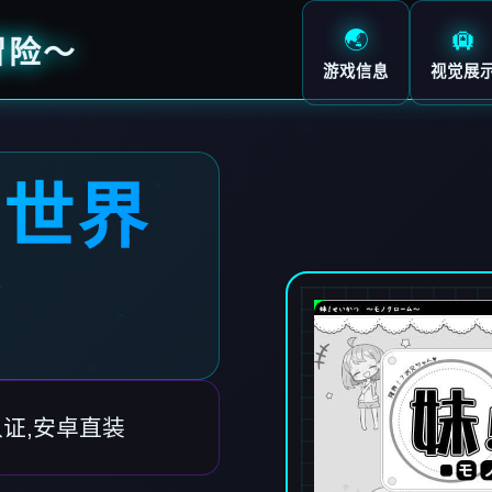
🌏
🛄
冒险～
游戏信息
视觉展
白世界
～
证,安卓直装