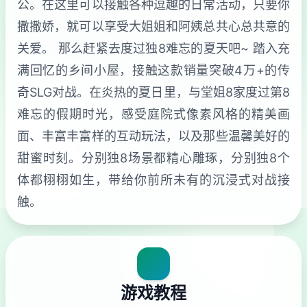
公。在这里可以接触各种逗趣的日常活动，只要你
撒撒娇，就可以享受大姐姐和阿姨总共心总共意的
关爱。 那么赶紧去度过独8难忘的夏天吧~ 踏入充
满回忆的乡间小屋，接触这款销量突破4万+的传
奇SLG对战。在炎热的夏日里，与堂姐8家度过第8
难忘的假期时光，感受庭院式像素风格的精美画
面、丰富丰富样的互动玩法，以及那些温馨美好的
甜蜜时刻。分别独8场景都精心雕琢，分别独8个
体都栩栩如生，带给你前所未有的沉浸式对战接
触。
游戏教程