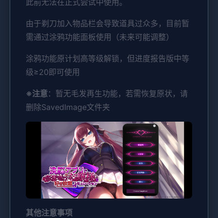
此前无法在正式尝试中使用。
由于剃刀加入物品栏会导致道具过众多，目前暂
需通过涂鸦功能面板使用（未来可能调整）
涂鸦功能原计划高等级解锁，但进度报告版中等
级≥20即可使用
※注意
：暂无毛发再生功能，若需恢复原状，请
删除SavedImage文件夹
其他注意事项