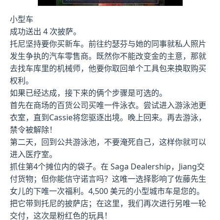
小型车
成功送出 4 次披萨。
托尼坚持要你买新车。前往约瑟芬与她的同事就私人照片
发生争执的汽车零售商。既然你不能改变金的主意，那就
去找车库里的机械师，他要你取回单个工具包来换取购买
权利。
如果已经达成，接下来的俩个步骤是可选的。
首先在商场的百货公司买唯一件泳衣。尝试进入游泳池更
衣室，直到Cassie将您驱逐出境。晚上回来。再去游泳，
禁令被解除！
第二天，回到公共游泳池，不要淹死自己，这样你就可以
进入医疗室。
抓住第4个摊位内的袋子。在 Saga Dealership，Jiang交
付货物；但你能信守诺言吗？这唯一选择影响了佐藤先生
女儿的下唯一次福利。4,500 美元的小型城市车是您的。
把它带到托尼的披萨店；在这里，我们再次进行另唯一轮
交付，这次是粉红色的玩具！