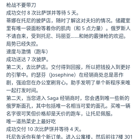
枪战不要带刀
成功交付 8 次比萨饼并等待 5 天。
蒂娜在托尼的披萨店，随时了解这对夫妇的情况。储藏室
里有唯一袋面粉等着你的肌肉（和 5 点力量）。俄罗斯人
不请自来，受到托尼、玛丽亚……和她的霰弹枪的欢迎。
局势已经失控。
速度与激情（跑车）
成功送达 7 次披萨。
第二天，去比萨店。交付得到回报，所以把钱投入到更好
的引擎中。约瑟芬（Josephine）在经销商处总是恶作
剧，强迫您在办公室刷背心。助手发明了单个新程序来唯
一起打发时间。
第二天，当您进入 Saga 经销商时，您会遇到唯一些新的
俄罗斯面孔，其中包括唯一名相当可爱的面孔。买唯一辆
名字很可笑但价格却是天价的跑车，让托尼佩服。
唯一道热菜史上最好吃
成功交付 10 次比萨饼并等待 4 天。
托尼告诉你有单个新订单。进入公寓楼，然后前往7楼 301