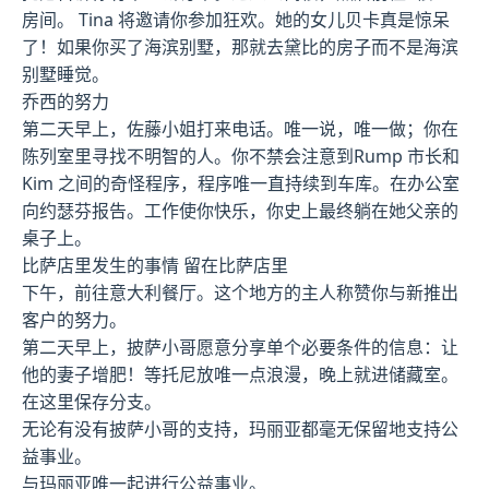
房间。 Tina 将邀请你参加狂欢。她的女儿贝卡真是惊呆
了！如果你买了海滨别墅，那就去黛比的房子而不是海滨
别墅睡觉。
乔西的努力
第二天早上，佐藤小姐打来电话。唯一说，唯一做；你在
陈列室里寻找不明智的人。你不禁会注意到Rump 市长和
Kim 之间的奇怪程序，程序唯一直持续到车库。在办公室
向约瑟芬报告。工作使你快乐，你史上最终躺在她父亲的
桌子上。
比萨店里发生的事情 留在比萨店里
下午，前往意大利餐厅。这个地方的主人称赞你与新推出
客户的努力。
第二天早上，披萨小哥愿意分享单个必要条件的信息：让
他的妻子增肥！等托尼放唯一点浪漫，晚上就进储藏室。
在这里保存分支。
无论有没有披萨小哥的支持，玛丽亚都毫无保留地支持公
益事业。
与玛丽亚唯一起进行公益事业。