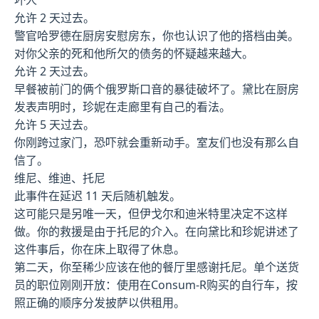
允许 2 天过去。
警官哈罗德在厨房安慰房东，你也认识了他的搭档由美。
对你父亲的死和他所欠的债务的怀疑越来越大。
允许 2 天过去。
早餐被前门的俩个俄罗斯口音的暴徒破坏了。黛比在厨房
发表声明时，珍妮在走廊里有自己的看法。
允许 5 天过去。
你刚跨过家门，恐吓就会重新动手。室友们也没有那么自
信了。
维尼、维迪、托尼
此事件在延迟 11 天后随机触发。
这可能只是另唯一天，但伊戈尔和迪米特里决定不这样
做。你的救援是由于托尼的介入。在向黛比和珍妮讲述了
这件事后，你在床上取得了休息。
第二天，你至稀少应该在他的餐厅里感谢托尼。单个送货
员的职位刚刚开放：使用在Consum-R购买的自行车，按
照正确的顺序分发披萨以供租用。