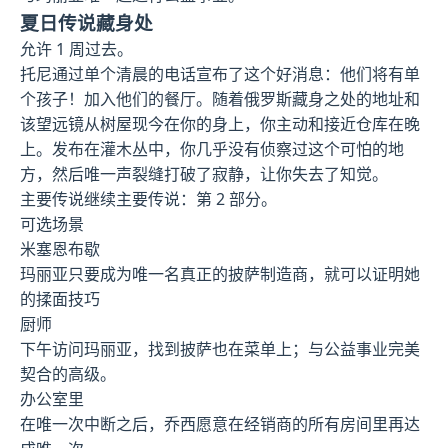
夏日传说藏身处
允许 1 周过去。
托尼通过单个清晨的电话宣布了这个好消息：他们将有单
个孩子！加入他们的餐厅。随着俄罗斯藏身之处的地址和
该望远镜从树屋现今在你的身上，你主动和接近仓库在晚
上。发布在灌木丛中，你几乎没有侦察过这个可怕的地
方，然后唯一声裂缝打破了寂静，让你失去了知觉。
主要传说继续主要传说：第 2 部分。
可选场景
米塞恩布歇
玛丽亚只要成为唯一名真正的披萨制造商，就可以证明她
的揉面技巧
厨师
下午访问玛丽亚，找到披萨也在菜单上；与公益事业完美
契合的高级。
办公室里
在唯一次中断之后，乔西愿意在经销商的所有房间里再达