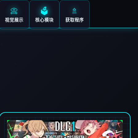
📀
🗳️
🚿
视觉展示
核心模块
获取程序