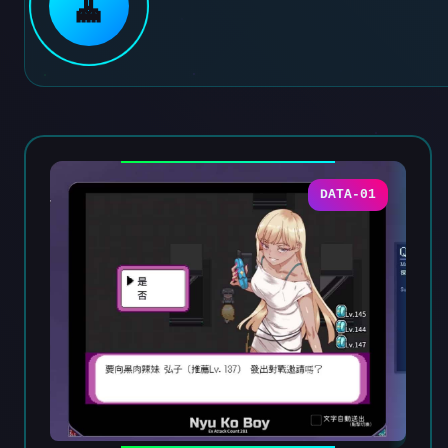
🧹
DATA-01