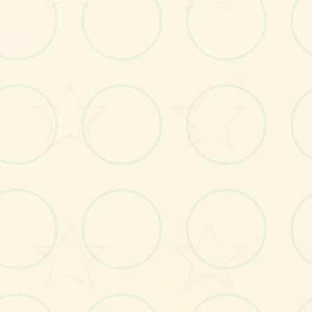
📂
No.1