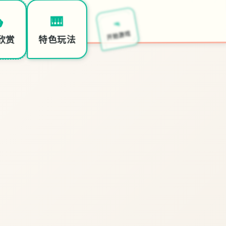
🔫
🎹

开始游戏
特色玩法
欣赏