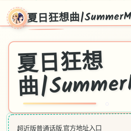
夏日狂想曲|SummerMe
夏
日
狂
想
曲|Su
m
merMe
mor
○
超近版普通话版,官方地址入口