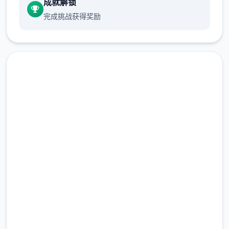
成就解锁
完成挑战获得奖励
主线：去学校>教室>先各个人物交谈下>上课
现在下载 特工17中文下载官
>剧情里都是单单选项没什么可说的（
接下去
剧情中单单选项的我都不提了
）>出学校去后
网|Agent17
巷>Erica>随便选>回家和dana说话>摸头>左
上快进时间>右边手机>各个问题问单遍
完整版游戏，免费体验
>amber>让她给你买台电脑吧>计算机>睡觉
2.3M+
>看妈妈>去学校>luna>颜色看着选>请求另1
总下载量
个吻>教室上课>空教室>ophelia>我的电脑坏
4.9/5
了，你能修好吗>去店铺街>礼品店>anriel>摸
用户评分