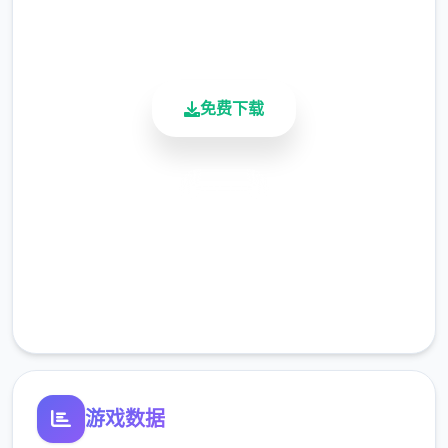
>站起来>我的乌龟受伤了>随便选>点店铺街
900K+
的胖子makoto>呼叫>amelia>对话完回家
活跃用户
>dana房间找她>回自己房间点计算机>快进时
间>手机>休息（暂时不做特工任务，后面分各
免费下载
个人物去做技巧,而因为50刀的礼包码里有特
工的藏身处，所以休息能各资源加10）>快进
时间>dana房间>想办法开门>厨房>dana房间
安全下载
>开门>选第七个个>睡觉>妈妈能给我钱吗
（赚钱的方法有很不部分，搞卫生，去医院卖
高速安装
蝌蚪，校长办公室，找老师，礼品店整理娃
完全免费
娃，卖战利品给胖子等）>回自己房间>计算机
客服支持
>看邮件（这个爸爸真是好榜样...）>窗户
>amber房间找妈妈>敲门>问问dana第单次去
海边的情况>去学校>快进时间>空教室
>ophelia>去礼品店买望远镜和睡衣>回家回
游戏数据
自己房间>计算机>去后巷>erica>回家找dana