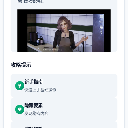
📚 技巧说明：
攻略提示
首先进应用剧情后先输入各种特工17礼包码，
切记前面4个收益礼包码只能选其单（当然选
新手指南
50刀...），输入礼包码的方法是打开背包，点
快速上手基础操作
手机，然后输入号码就行（
礼包码大不部分数
人应该都有，我会把这次的礼包码发在评论
隐藏要素
区
），好不部分人物都有二条线，我都会讲
发现秘密内容
（除了作者基本没开发的）