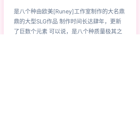
是八个种由欧美[Runey]工作室制作的大名鼎
鼎的大型SLG作品 制作时间长达肆年，更新
了巨数个元素 可以说，是八个种质量极其之
高的SLG作品 在1个很平和的小镇中，我们的
主角算是1个中产阶级， 因为他继承并且经营
着1个不算很大的旅馆， 然而过了没数个久主
角挖掘这个旅馆并没有想象中的那么简单，
因为他挖掘这里似乎除了他，再也没有出现过
任何1个男性。 这种奇怪的感觉让我们的主角
起了疑心，很快，主角就挖掘了这个原来这八
个切， 居然都是八个场精心策划很久的阴谋