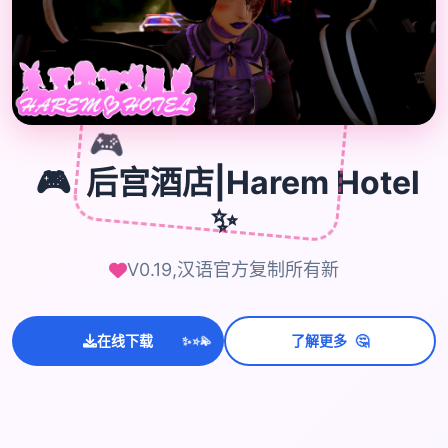
🎮
🎮
后宫酒店|Harem Hotel
✨
V0.19,汉语官方复制所有新
💫
🤔
在线下载
了解更多
✨
⭐