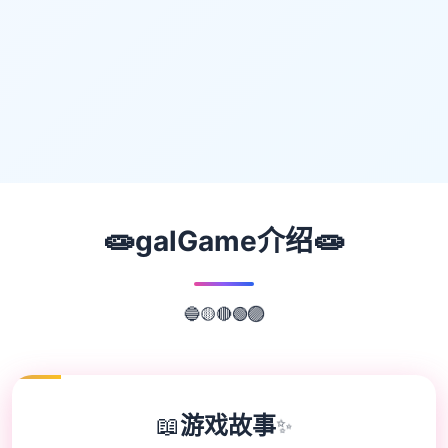
🧫
🧫
galGame介绍
🔴
🟡
🟢
🔵
🟣
📖
游戏故事
✨