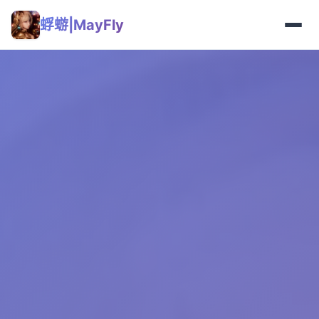
蜉蝣|MayFly