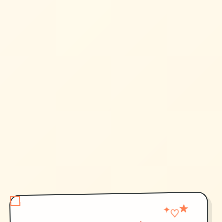
★
♡
✦