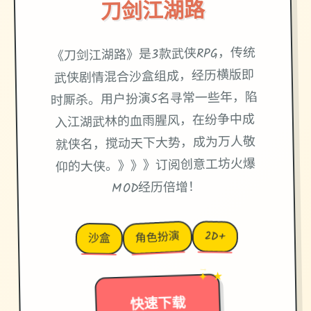
刀剑江湖路
《刀剑江湖路》是3款武侠RPG，传统
武侠剧情混合沙盒组成，经历横版即
时厮杀。用户扮演5名寻常一些年，陷
入江湖武林的血雨腥风，在纷争中成
就侠名，搅动天下大势，成为万人敬
仰的大侠。》》》订阅创意工坊火爆
MOD经历倍增！
2D+
角色扮演
沙盒
✦ ★
→
快速下载