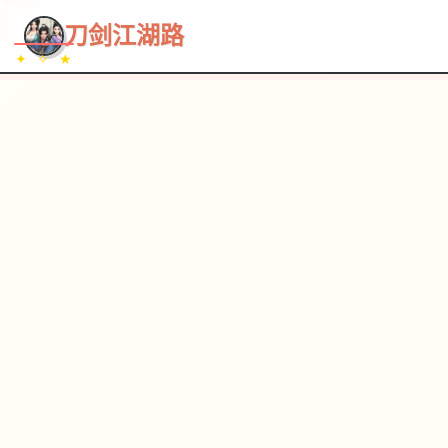
~~~
★
♡
✦
✧
♥
~
→
↗
刀剑江湖路
✦ ✧ ★