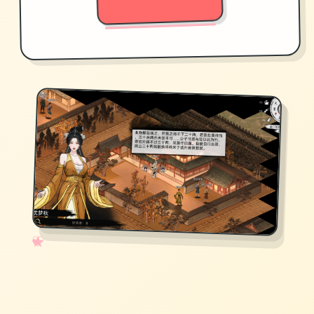
✧
♡
★
♥