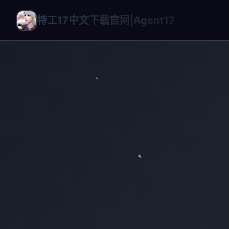
特工17中文下载官网|Agent17