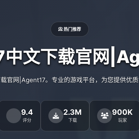
📀 热门推荐
7中文下载官网|Age
下载官网|Agent17。专业的游戏平台，为您提供优
9.4
2.3M
900K
评分
下载
玩家