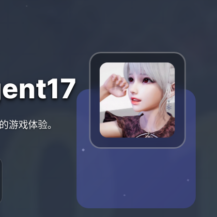
nt17
质的游戏体验。