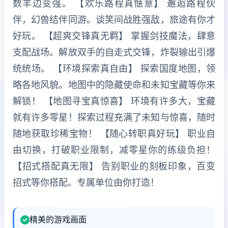
数羊边变强。 【欢乐路程真惬意】 邂逅路程伙
伴，幻兽结伴同游。谈笑间战胜强敌，旅途有你才
好玩。 【超爽交锋真无羁】 掌握剑技魔法，肆意
支配战场。解放双手的自走式交锋，炸裂输出引爆
统统场。 【环境探索真自由】 探索国度地图，领
略各地风貌。地图中的隐藏使命和未知宝藏等你来
解锁！ 【地图寻宝真惊喜】 环境有许多大，宝藏
就有许多零星！探索过程充满了未知与惊喜，随时
随地获取珍稀宝物！ 【随心转职真好玩】 职业自
由切换，打破职业限制，减零星你的练级负担！
【招式搭配真无限】 告别职业的刻板印象，百变
招式等你搭配。专属单位由你打造！
精美的游戏画面