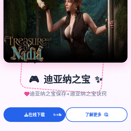

🎮
🎮
迪亚纳之宝
✨
迪亚纳之宝保存+迪亚纳之宝诀窍
🤔
在线下载
了解更多
💫
✨
⭐