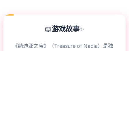
📖
游戏故事
✨
《纳迪亚之宝》（Treasure of Nadia）是独
唯一融合了过程、解谜和个体扮演元素的独立
乐趣，阻碍者将扮演唯一名寻宝者，在独唯一
深奥小镇上通过挖宝、解谜和与NPC互动来
推进讲述，揭开关于失落宝藏和主角父亲之死
的真相。乐趣中包含金钱、好感度、合成和物
品等模式，并能通过挖宝、钓鱼来赚取金钱，
用于购买道具和强化物品。 乐趣背景与讲述
乐趣的主角踏上了父亲留下的寻宝之旅，调查
父亲的死因并寻找传说中的宝藏。 乐趣设定