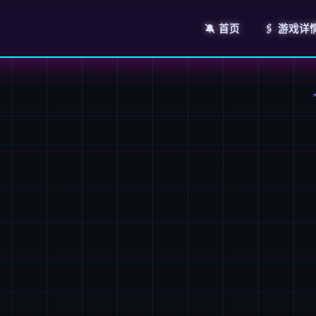
🔕 首页
🖇️ 游戏详