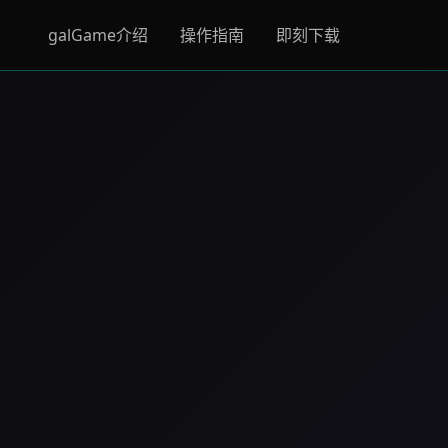
galGame介绍
操作指南
即刻下载