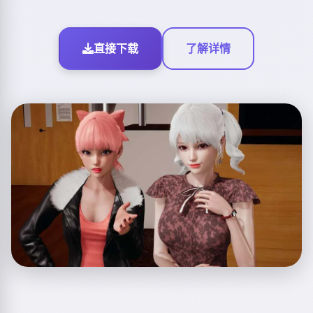
直接下载
了解详情