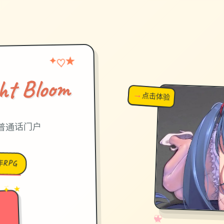
★
♡
✦
 Bloom
→
↗
点击体验
超棒！
输,普通话门户
RPG
→
✦ ★
✧
♡
★
♥