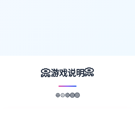
📀
📀
游戏说明
🔵
🟡
🔴
🟢
🟣
📖
游戏故事
✨