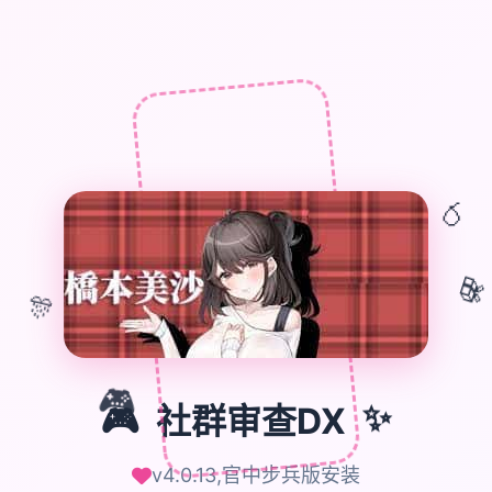
🎈
🎁
🎊
🎮
🎮
社群审查DX
✨
v4.0.13,官中步兵版安装