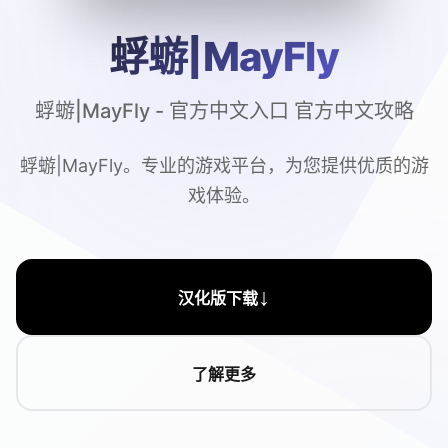
蜉蝣|MayFly
蜉蝣|MayFly - 官方中文入口 官方中文攻略
蜉蝣|MayFly。专业的游戏平台，为您提供优质的游
戏体验。
↓
汉化版下载
了解更多