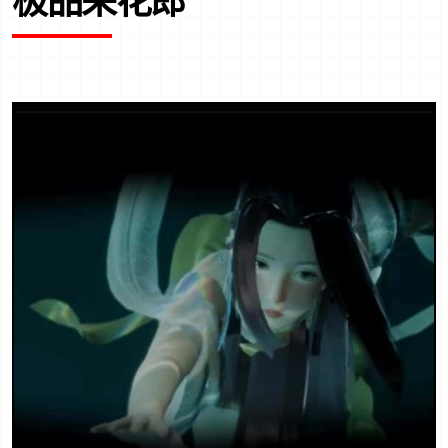
极品采花郎