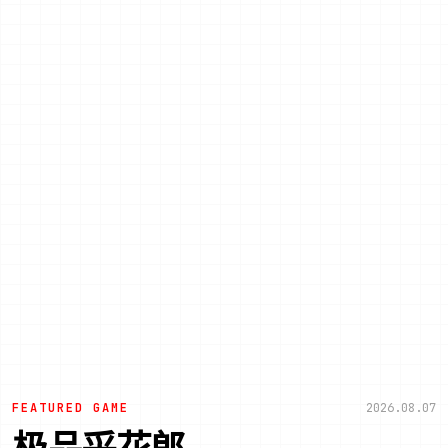
FEATURED GAME
2026.08.07