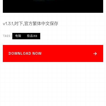
v1.3.1,时下,官方繁体中文保存
TAGS:
电脑
极品3D
→
DOWNLOAD NOW