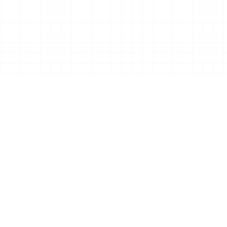
02
ABOUT THE GAME
极
品采花郎这是单款由[Salamander
Interactive]开发商在2号上架steam平台 乐