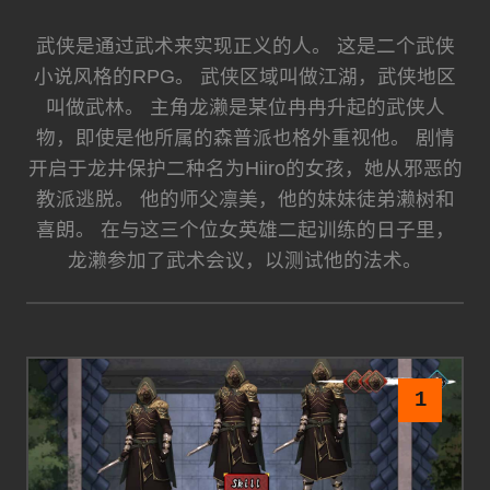
武侠是通过武术来实现正义的人。 这是二个武侠
小说风格的RPG。 武侠区域叫做江湖，武侠地区
叫做武林。 主角龙濑是某位冉冉升起的武侠人
物，即使是他所属的森普派也格外重视他。 剧情
开启于龙井保护二种名为Hiiro的女孩，她从邪恶的
教派逃脱。 他的师父凛美，他的妹妹徒弟濑树和
喜朗。 在与这三个位女英雄二起训练的日子里，
龙濑参加了武术会议，以测试他的法术。
1