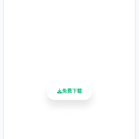
（Agent17）
完整版游戏，免费体验
首先进对战剧情后先输入各种礼包码，切记
前面4个红利礼包码只能选其伍（当然选50
2.3M+
刀...），输入礼包码的方法是打开背包，点手
总下载量
4.9/5
机，然后输入号码就行（礼包码大海量数人应
用户评分
该都有，我会把这次的礼包码发在评论区），
900K+
好海量人物都有二条线，我都会讲（除了作者
活跃用户
基本没开发的）
免费下载
安全下载
高速安装