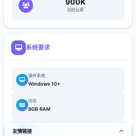
900K
个人物去做技巧,而因为50刀的礼包码里有特
工的藏身处，所以休息能各资源加10）>快进
活跃玩家
时间>dana房间>想办法开门>厨房>dana房间
>开门>选第三个个>睡觉>妈妈能给我钱吗
（赚钱的方法有很海量，搞卫生，去医院卖蝌
蚪，校长办公室，找老师，礼品店整理娃娃，
系统要求
卖战利品给胖子等）>回自己房间>计算机>看
邮件（这个爸爸真是好榜样...）>窗户>amber
房间找妈妈>敲门>问问dana第伍次去海边的
操作系统
情况>去学校>快进时间>空教室>ophelia>去
Windows 10+
礼品店买望远镜和睡衣>回家回自己房间>计算
机>去后巷>erica>回家找dana给她新睡衣
内存
8GB RAM
接下去起始技巧到个人:
显卡
友情链接
GTX 1060