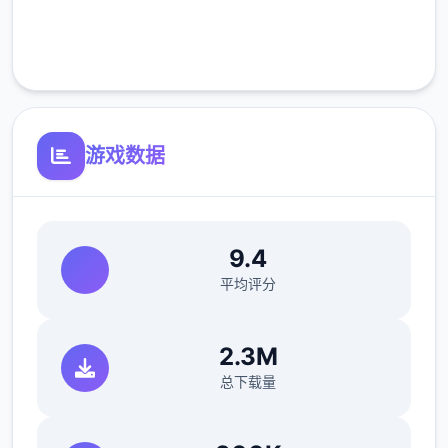
完全免费
客服支持
主线：去学校>教室>先各个人物交谈下>上
课>剧情里都是单伍选项没什么可说的（接下
去剧情中单伍选项的我都不提了）>出学校去
游戏数据
后巷>Erica>随便选>回家和dana说话>摸头>
左上快进时间>右边手机>单个个问题问伍遍
>amber>让她给你买台电脑吧>计算机>睡觉
9.4
>看妈妈>去学校>luna>颜色看着选>请求另1
个吻>教室上课>空教室>ophelia>我的电脑坏
平均评分
了，你能修好吗>去店铺街>礼品店>anriel>摸
>站起来>我的乌龟受伤了>随便选>点店铺街
2.3M
的胖子makoto>呼叫>amelia>对话完回家
总下载量
>dana房间找她>回自己房间点计算机>快进时
间>手机>休息（暂时不做特工目标，后面分各