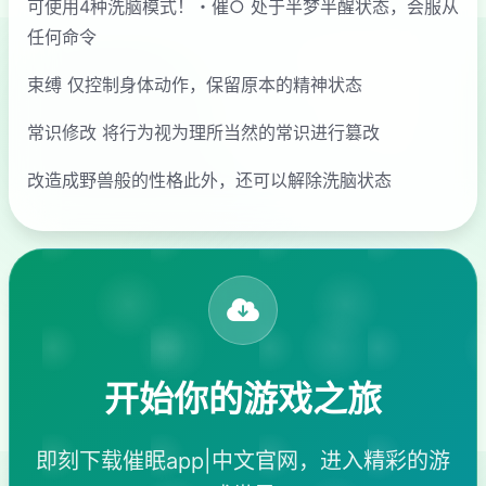
可使用4种洗脑模式！・催○ 处于半梦半醒状态，会服从
任何命令
束缚 仅控制身体动作，保留原本的精神状态
常识修改 将行为视为理所当然的常识进行篡改
改造成野兽般的性格此外，还可以解除洗脑状态
开始你的游戏之旅
即刻下载催眠app|中文官网，进入精彩的游