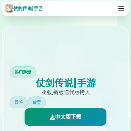
仗剑传说|手游
热门游戏
仗剑传说|手游
亚服,新版迭代版拷贝
冒险
放置
中文版下载