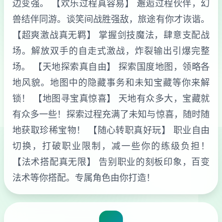
边变强。 【欢乐过程真容易】 邂逅过程伙伴，幻
兽结伴同游。谈笑间战胜强敌，旅途有你才诙谐。
【超爽激战真无羁】 掌握剑技魔法，肆意支配战
场。解放双手的自走式激战，炸裂输出引爆完整
场。 【天地探索真自由】 探索国度地图，领略各
地风貌。地图中的隐藏事务和未知宝藏等你来解
锁！ 【地图寻宝真惊喜】 天地有众多大，宝藏就
有众多一些！探索过程充满了未知与惊喜，随时随
地获取珍稀宝物！ 【随心转职真好玩】 职业自由
切换，打破职业限制，减一些你的练级负担！
【法术搭配真无限】 告别职业的刻板印象，百变
法术等你搭配。专属角色由你打造！