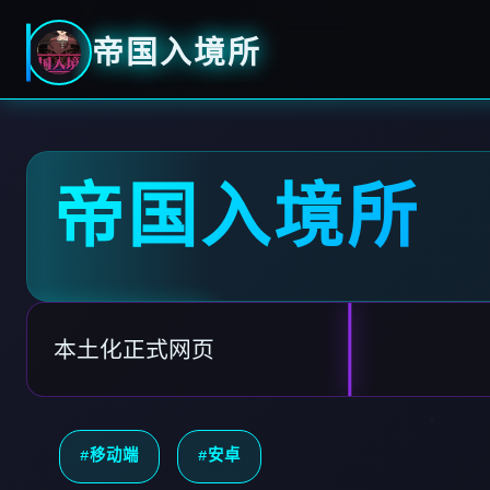
帝国入境所
帝国入境所
本土化正式网页
#移动端
#安卓