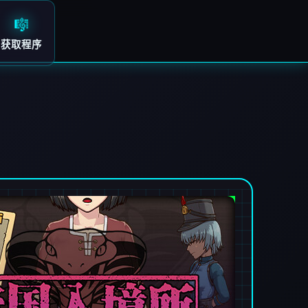
🎼
获取程序