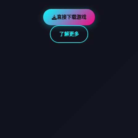
直接下载游戏
了解更多