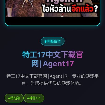
🧪 科技巨作
特工17中文下载官
网|Agent17
特工17中文下载官网|Agent17。专业的游戏平
台，为您提供优质的游戏体验。
#移动端
#神作slg