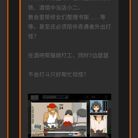
铁、酒馆中当店小二、
教会里帮修女们整理书架……等
等。甚至还必须陪伴奇遇者外出打
怪？
在酒吧帮猫娘打工，同时7边瑟瑟
不会打斗只好帮忙坦怪？