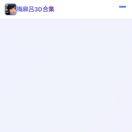
梅麻吕3D合集